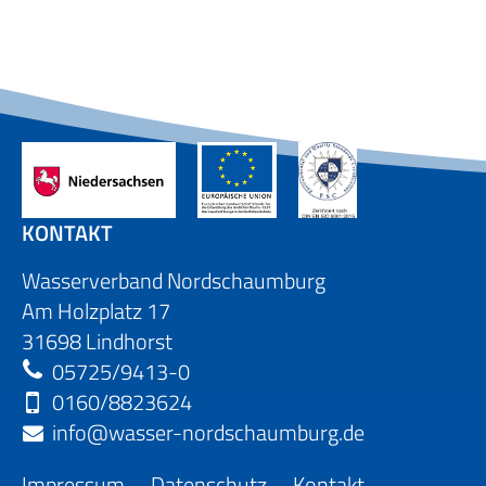
KONTAKT
Wasserverband Nordschaumburg
Am Holzplatz 17
31698 Lindhorst
05725/9413-0
0160/8823624
info@wasser-nordschaumburg.de
Navigation
Impressum
Datenschutz
Kontakt